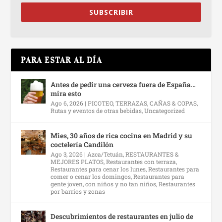
SUBSCRIBIR
PARA ESTAR AL DÍA
Antes de pedir una cerveza fuera de España…
mira esto
Ago 6, 2026
|
PICOTEO, TERRAZAS, CAÑAS & COPAS
,
Rutas y eventos de otras bebidas
,
Uncategorized
Mies, 30 años de rica cocina en Madrid y su
coctelería Candilón
Ago 3, 2026
|
Azca/Tetuán
,
RESTAURANTES &
MEJORES PLATOS
,
Restaurantes con terraza
,
Restaurantes para cenar los lunes
,
Restaurantes para
comer o cenar los domingos
,
Restaurantes para
gente joven, con niños y no tan niños
,
Restaurantes
por barrios y zonas
Descubrimientos de restaurantes en julio de