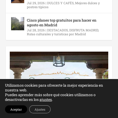
Jul 29, 2026
|
DULCES Y CAFÉS
,
Mejores dulces y
postres típicos
Cinco planes top gratuitos para hacer en
agosto en Madrid
Jul 28, 2026
|
DESTACADOS
,
DISFRUTA MADRID
,
Rutas culturales y turísticas por Madrid
Utilizamos cookies para ofrecerte la mejor experiencia en
nuestra web.
Puedes aprender más sobre qué cookies utilizamos o
desactivarlas en los
ajustes
.
Aceptar
Ajustes