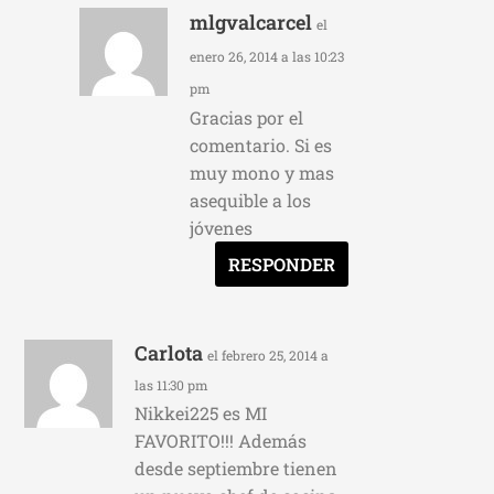
mlgvalcarcel
el
enero 26, 2014 a las 10:23
pm
Gracias por el
comentario. Si es
muy mono y mas
asequible a los
jóvenes
RESPONDER
Carlota
el febrero 25, 2014 a
las 11:30 pm
Nikkei225 es MI
FAVORITO!!! Además
desde septiembre tienen