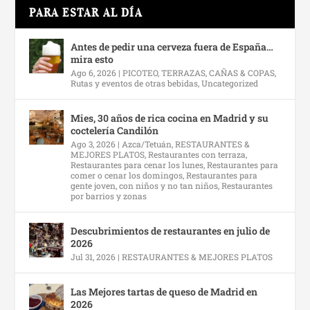
PARA ESTAR AL DÍA
Antes de pedir una cerveza fuera de España…
mira esto
Ago 6, 2026
|
PICOTEO, TERRAZAS, CAÑAS & COPAS
,
Rutas y eventos de otras bebidas
,
Uncategorized
Mies, 30 años de rica cocina en Madrid y su
coctelería Candilón
Ago 3, 2026
|
Azca/Tetuán
,
RESTAURANTES &
MEJORES PLATOS
,
Restaurantes con terraza
,
Restaurantes para cenar los lunes
,
Restaurantes para
comer o cenar los domingos
,
Restaurantes para
gente joven, con niños y no tan niños
,
Restaurantes
por barrios y zonas
Descubrimientos de restaurantes en julio de
2026
Jul 31, 2026
|
RESTAURANTES & MEJORES PLATOS
Las Mejores tartas de queso de Madrid en
2026