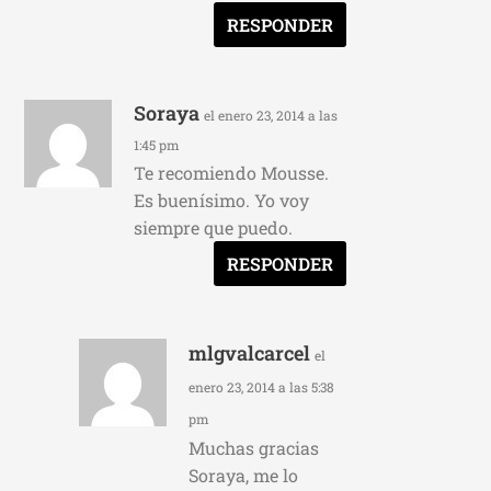
RESPONDER
Soraya
el enero 23, 2014 a las
1:45 pm
Te recomiendo Mousse.
Es buenísimo. Yo voy
siempre que puedo.
RESPONDER
mlgvalcarcel
el
enero 23, 2014 a las 5:38
pm
Muchas gracias
Soraya, me lo