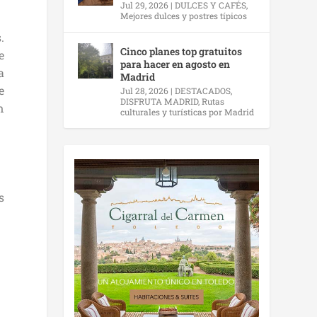
Jul 29, 2026
|
DULCES Y CAFÉS
,
Mejores dulces y postres típicos
.
Cinco planes top gratuitos
e
para hacer en agosto en
a
Madrid
e
Jul 28, 2026
|
DESTACADOS
,
DISFRUTA MADRID
,
Rutas
n
culturales y turísticas por Madrid
s