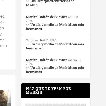
Las 18 mejores churrerías de
on
,
Madrid
seo.
Marien Ladrón de Guevara
abril 13,
2026
 de
Un día y medio en Madrid con mis
on
ien
hermanas
y
 me
Carolina
abril 10, 2026
Un día y medio en Madrid con mis
on
como
hermanas
Marien Ladrón de Guevara
marzo 30,
2026
Un día y medio en Madrid con mis
on
hermanas
HÁZ QUE TE VEAN POR
MADRID