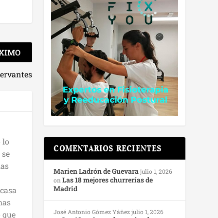
XIMO
Cervantes
 lo
COMENTARIOS RECIENTES
 se
las
Marien Ladrón de Guevara
julio 1, 2026
n
Las 18 mejores churrerías de
on
Madrid
 casa
mas
José Antonio Gómez Yáñez
julio 1, 2026
o que