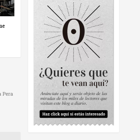
me
a Pera