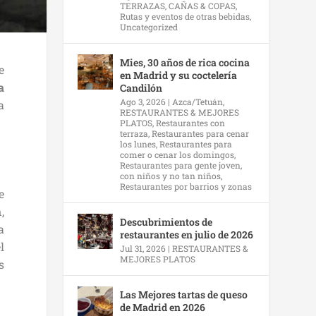
TERRAZAS, CAÑAS & COPAS
,
Rutas y eventos de otras bebidas
,
Uncategorized
Mies, 30 años de rica cocina
e
en Madrid y su coctelería
a
Candilón
Ago 3, 2026
|
Azca/Tetuán
,
a
RESTAURANTES & MEJORES
PLATOS
,
Restaurantes con
terraza
,
Restaurantes para cenar
los lunes
,
Restaurantes para
comer o cenar los domingos
,
Restaurantes para gente joven,
con niños y no tan niños
,
Restaurantes por barrios y zonas
e
,
Descubrimientos de
a
restaurantes en julio de 2026
l
Jul 31, 2026
|
RESTAURANTES &
MEJORES PLATOS
s
Las Mejores tartas de queso
de Madrid en 2026