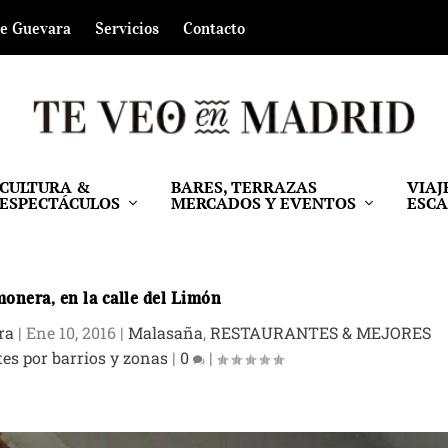
de Guevara
Servicios
Contacto
CULTURA &
BARES, TERRAZAS
VIAJ
ESPECTÁCULOS
MERCADOS Y EVENTOS
ESC
onera, en la calle del Limón
ra
|
Ene 10, 2016
|
Malasaña
,
RESTAURANTES & MEJORES
es por barrios y zonas
|
0
|