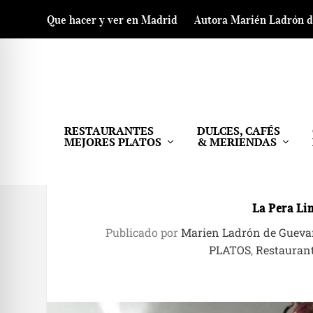
Que hacer y ver en Madrid
Autora Marién Ladrón 
RESTAURANTES
DULCES, CAFÉS
MEJORES PLATOS
& MERIENDAS
La Pera Lim
Publicado por
Marien Ladrón de Gueva
PLATOS
,
Restaurant