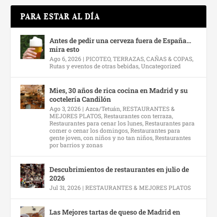
PARA ESTAR AL DÍA
Antes de pedir una cerveza fuera de España…
mira esto
Ago 6, 2026
|
PICOTEO, TERRAZAS, CAÑAS & COPAS
,
Rutas y eventos de otras bebidas
,
Uncategorized
Mies, 30 años de rica cocina en Madrid y su
coctelería Candilón
Ago 3, 2026
|
Azca/Tetuán
,
RESTAURANTES &
MEJORES PLATOS
,
Restaurantes con terraza
,
Restaurantes para cenar los lunes
,
Restaurantes para
comer o cenar los domingos
,
Restaurantes para
gente joven, con niños y no tan niños
,
Restaurantes
por barrios y zonas
Descubrimientos de restaurantes en julio de
2026
Jul 31, 2026
|
RESTAURANTES & MEJORES PLATOS
Las Mejores tartas de queso de Madrid en