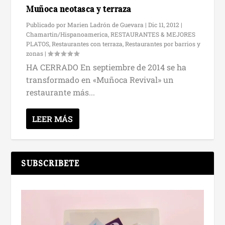
Muñoca neotasca y terraza
Publicado por
Marien Ladrón de Guevara
|
Dic 11, 2012
|
Chamartin/Hispanoamerica
,
RESTAURANTES & MEJORES
PLATOS
,
Restaurantes con terraza
,
Restaurantes por barrios y
zonas
|
HA CERRADO En septiembre de 2014 se ha
transformado en «Muñoca Revival» un
restaurante más...
LEER MÁS
SUBSCRIBETE