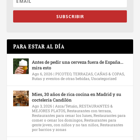
SUBSCRIBIR
PARA ESTAR AL DÍA
Antes de pedir una cerveza fuera de España…
mira esto
Ago 6, 2026
|
PICOTEO, TERRAZAS, CAÑAS & COPAS
,
Rutas y eventos de otras bebidas
,
Uncategorized
Mies, 30 años de rica cocina en Madrid y su
coctelería Candilón
Ago 3, 2026
|
Azca/Tetuán
,
RESTAURANTES &
MEJORES PLATOS
,
Restaurantes con terraza
,
Restaurantes para cenar los lunes
,
Restaurantes para
comer o cenar los domingos
,
Restaurantes para
gente joven, con niños y no tan niños
,
Restaurantes
por barrios y zonas