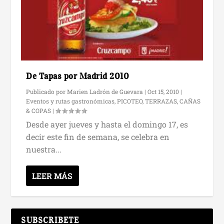
De Tapas por Madrid 2010
Publicado por
Marien Ladrón de Guevara
|
Oct 15, 2010
|
Eventos y rutas gastronómicas
,
PICOTEO, TERRAZAS, CAÑAS
& COPAS
|
Desde ayer jueves y hasta el domingo 17, es
decir este fin de semana, se celebra en
nuestra...
LEER MÁS
SUBSCRIBETE