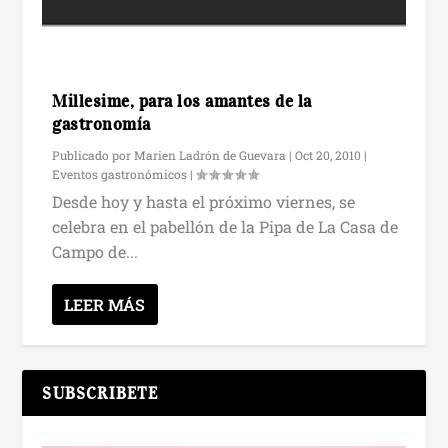
Millesime, para los amantes de la
gastronomía
Publicado por
Marien Ladrón de Guevara
|
Oct 20, 2010
|
Eventos gastronómicos
|
Desde hoy y hasta el próximo viernes, se
celebra en el pabellón de la Pipa de La Casa de
Campo de...
LEER MÁS
SUBSCRIBETE