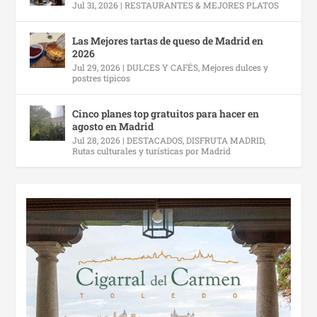
Jul 31, 2026
|
RESTAURANTES & MEJORES PLATOS
Las Mejores tartas de queso de Madrid en
2026
Jul 29, 2026
|
DULCES Y CAFÉS
,
Mejores dulces y
postres típicos
Cinco planes top gratuitos para hacer en
agosto en Madrid
Jul 28, 2026
|
DESTACADOS
,
DISFRUTA MADRID
,
Rutas culturales y turísticas por Madrid