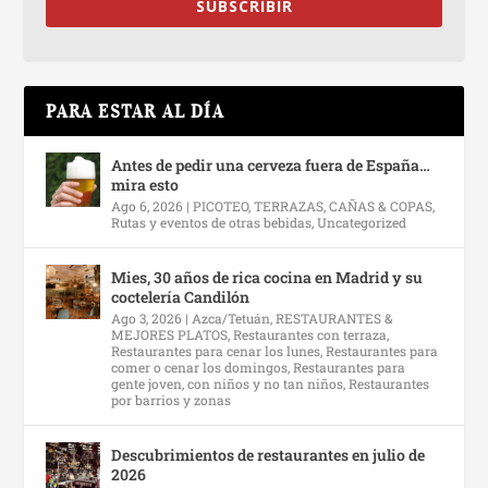
SUBSCRIBIR
PARA ESTAR AL DÍA
Antes de pedir una cerveza fuera de España…
mira esto
Ago 6, 2026
|
PICOTEO, TERRAZAS, CAÑAS & COPAS
,
Rutas y eventos de otras bebidas
,
Uncategorized
Mies, 30 años de rica cocina en Madrid y su
coctelería Candilón
Ago 3, 2026
|
Azca/Tetuán
,
RESTAURANTES &
MEJORES PLATOS
,
Restaurantes con terraza
,
Restaurantes para cenar los lunes
,
Restaurantes para
comer o cenar los domingos
,
Restaurantes para
gente joven, con niños y no tan niños
,
Restaurantes
por barrios y zonas
Descubrimientos de restaurantes en julio de
2026